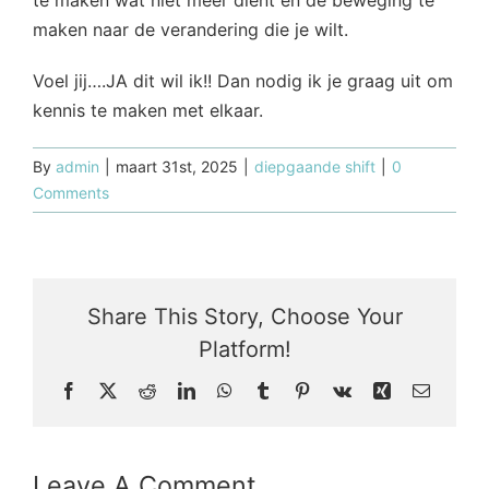
maken naar de verandering die je wilt.
Voel jij….JA dit wil ik!! Dan nodig ik je graag uit om
kennis te maken met elkaar.
By
admin
|
maart 31st, 2025
|
diepgaande shift
|
0
Comments
Share This Story, Choose Your
Platform!
Facebook
X
Reddit
LinkedIn
WhatsApp
Tumblr
Pinterest
Vk
Xing
Email
Leave A Comment