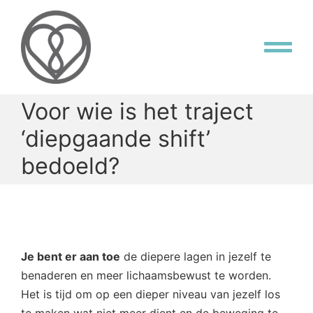
Skip
to
content
Tog
Nav
Flow Home
Voor wie is het traject
‘diepgaande shift’
Aanbod
bedoeld?
Masterclass
OVER DAVINA
Je bent er aan toe
de diepere lagen in jezelf te
benaderen en meer lichaamsbewust te worden.
CONTACT
Het is tijd om op een dieper niveau van jezelf los
te maken wat niet meer dient en de beweging te