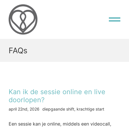
Skip
to
content
Tog
Nav
Flow Home
FAQs
Aanbod
Masterclass
Kan ik de sessie online en live
OVER DAVINA
doorlopen?
april 22nd, 2026
diepgaande shift
,
krachtige start
CONTACT
Een sessie kan je online, middels een videocall,