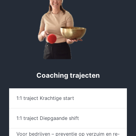
Coaching trajecten
1:1 traject Krachtige start
1:1 traject Diepgaande shift
Voor bedrijven – preventie op verzuim en re-