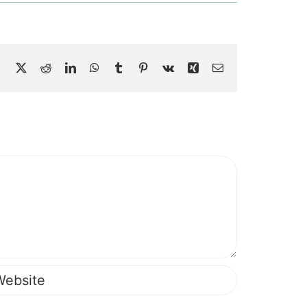
Facebook
X
Reddit
LinkedIn
WhatsApp
Tumblr
Pinterest
Vk
Xing
Email