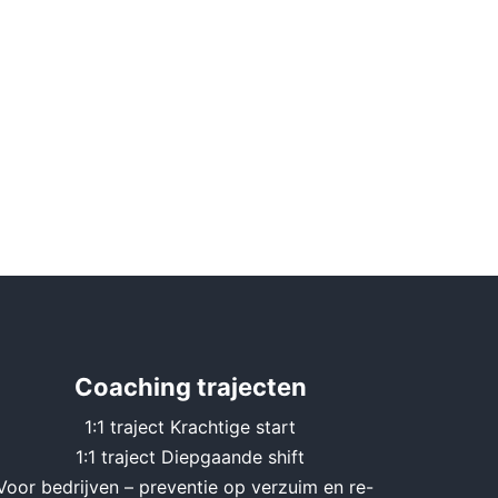
Coaching trajecten
1:1 traject Krachtige start
1:1 traject Diepgaande shift
Voor bedrijven – preventie op verzuim en re-