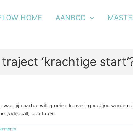
FLOW HOME
AANBOD
MASTE
raject ‘krachtige start’
op waar jij naartoe wilt groeien. In overleg met jou worden
ine (videocall) doorlopen.
omments