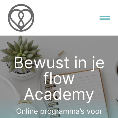
Skip
to
content
Tog
Nav
Flow Home
Aanbod
Bewust in je
flow
Masterclass
Academy
OVER DAVINA
CONTACT
Online programma’s voor