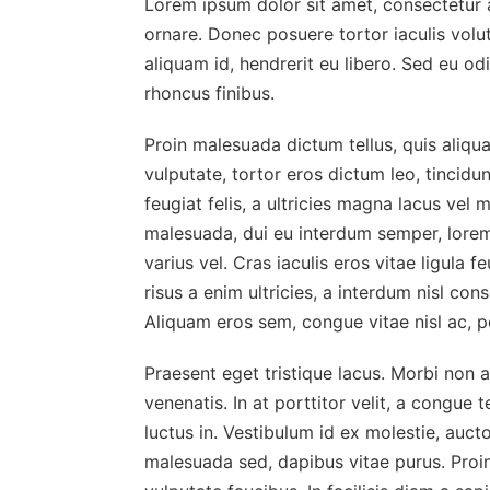
Lorem ipsum dolor sit amet, consectetur ad
ornare. Donec posuere tortor iaculis volu
aliquam id, hendrerit eu libero. Sed eu od
rhoncus finibus.
Proin malesuada dictum tellus, quis aliqu
vulputate, tortor eros dictum leo, tincidun
feugiat felis, a ultricies magna lacus vel 
malesuada, dui eu interdum semper, lorem 
varius vel. Cras iaculis eros vitae ligula 
risus a enim ultricies, a interdum nisl con
Aliquam eros sem, congue vitae nisl ac, pe
Praesent eget tristique lacus. Morbi non a
venenatis. In at porttitor velit, a congue 
luctus in. Vestibulum id ex molestie, auct
malesuada sed, dapibus vitae purus. Proin 