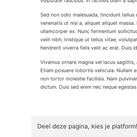
vulputate faucibus. In facilisis diam a sa
Sed non odio malesuada, tincidunt tellus q
venenatis ut nisi a, aliquet aliquet mass
ullamcorper ex. Nunc fermentum sollicitudi
velit nibh, tristique ut tellus vitae, volu
hendrerit viverra felis velit ac erat. Duis 
Vivamus ornare magna vel lacus sagittis, at
Etiam posuere lobortis vehicula. Nullam e
non tortor molestie facilisis. Nam pulvina
dictum. Duis sed enim nec neque egestas
Deel deze pagina, kies je platform