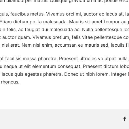
pien ullamcorper mattis. Quisque gravida urna ac posuere soll
uis, faucibus metus. Vivamus orci mi, auctor ac lacus at, la
a. Etiam dictum porta malesuada. Mauris sit amet tempor au
n felis, ac feugiat dui malesuada ac. Nulla pellentesque le
tpat auctor quam. Vivamus pretium, felis vitae pellentesque c
id nisl erat. Nam nisl enim, accumsan eu mauris sed, iaculis fi
 facilisis massa pharetra. Praesent ultricies volutpat nulla, 
u neque ut elit elementum consequat. Praesent dictum lobort
r lacus quis egestas pharetra. Donec ut nibh lorem. Integer i
 rhoncus.
!