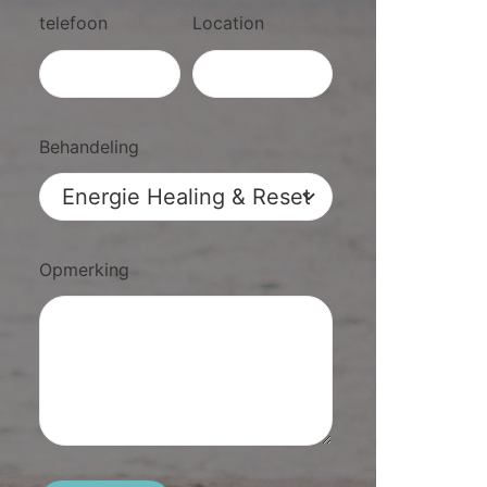
telefoon
Location
Behandeling
Opmerking