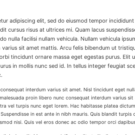
ur adipiscing elit, sed do eiusmod tempor incididunt 
it cursus risus at ultrices mi. Quam lacus suspendis
o nulla facilisi nullam vehicula. Nullam vehicula ips
arius sit amet mattis. Arcu felis bibendum ut tristiq
rbi tincidunt ornare massa eget egestas purus. Elit u
purus in mollis nunc sed id. In tellus integer feugiat s
.
nsequat interdum varius sit amet. Nisl tincidunt eget nullam
 malesuada proin libero nunc consequat interdum varius sit
ra vel turpis nunc eget lorem. Hac habitasse platea dictums
. Suspendisse in est ante in nibh mauris. Quis blandit turpis
ismod nisi. Quis vel eros donec ac odio tempor orci dapibus