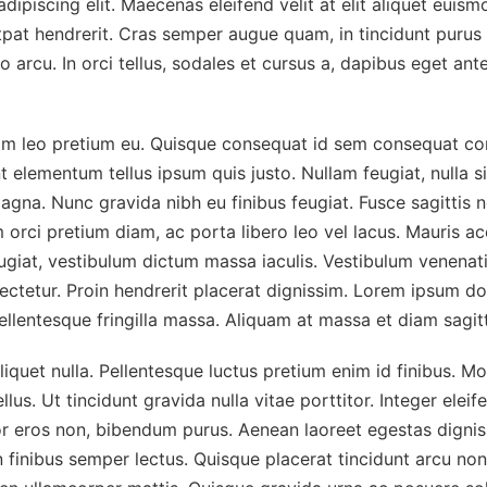
ipiscing elit. Maecenas eleifend velit at elit aliquet euism
tpat hendrerit. Cras semper augue quam, in tincidunt purus i
io arcu. In orci tellus, sodales et cursus a, dapibus eget an
am leo pretium eu. Quisque consequat id sem consequat conv
t elementum tellus ipsum quis justo. Nullam feugiat, nulla si
magna. Nunc gravida nibh eu finibus feugiat. Fusce sagittis ne
orci pretium diam, ac porta libero leo vel lacus. Mauris acc
feugiat, vestibulum dictum massa iaculis. Vestibulum venenatis
sectetur. Proin hendrerit placerat dignissim. Lorem ipsum dol
llentesque fringilla massa. Aliquam at massa et diam sagitti
liquet nulla. Pellentesque luctus pretium enim id finibus. Mo
tellus. Ut tincidunt gravida nulla vitae porttitor. Integer el
or eros non, bibendum purus. Aenean laoreet egestas dignissi
finibus semper lectus. Quisque placerat tincidunt arcu non p