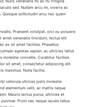
od. Nunc venenatis mi ac mi fringilla
aculis sed. Nullam arcu mi, viverra ac
te. Quisque sollicitudin arcu nec quam
allis. Praesent volutpat, orci eu posuere
t amet venenatis tincidunt, lectus elit
c ex sit amet facilisis. Phasellus
umsan egestas sapien, ac ultricies tellus
 molestie convallis. Curabitur facilisis
or sit amet, consectetur adipiscing elit.
s maximus. Nulla facilisi.
rbi vehicula ultrices justo molestie
eifend elementum velit, ac mattis neque
m. Mauris lectus purus, ultricies et
ulvinar. Proin nec neque iaculis tellus