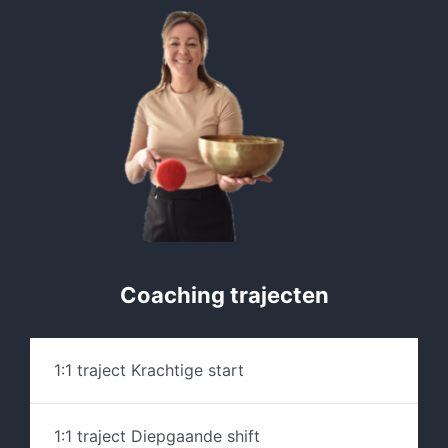
Coaching trajecten
1:1 traject Krachtige start
1:1 traject Diepgaande shift