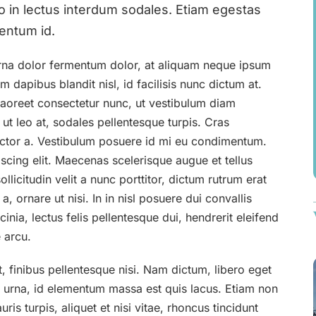
usto in lectus interdum sodales. Etiam egestas
entum id.
rna dolor fermentum dolor, at aliquam neque ipsum
 dapibus blandit nisl, id facilisis nunc dictum at.
 laoreet consectetur nunc, ut vestibulum diam
t leo at, sodales pellentesque turpis. Cras
uctor a. Vestibulum posuere id mi eu condimentum.
scing elit. Maecenas scelerisque augue et tellus
ollicitudin velit a nunc porttitor, dictum rutrum erat
 ornare ut nisi. In in nisl posuere dui convallis
inia, lectus felis pellentesque dui, hendrerit eleifend
 arcu.
t, finibus pellentesque nisi. Nam dictum, libero eget
rna, id elementum massa est quis lacus. Etiam non
is turpis, aliquet et nisi vitae, rhoncus tincidunt