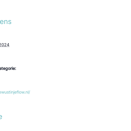
ens
 2024
tegorie:
wustinjeflow.nl/
e