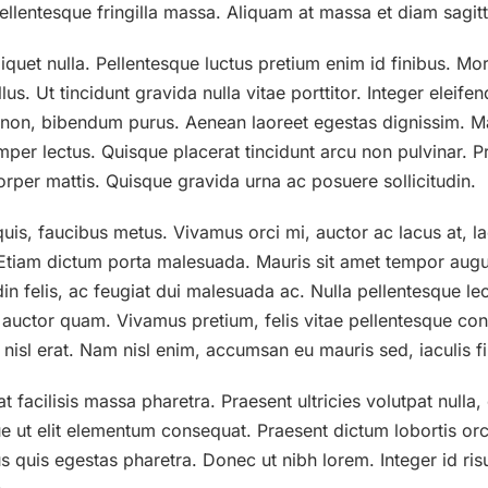
llentesque fringilla massa. Aliquam at massa et diam sagitti
iquet nulla. Pellentesque luctus pretium enim id finibus. Mor
ellus. Ut tincidunt gravida nulla vitae porttitor. Integer elei
s non, bibendum purus. Aenean laoreet egestas dignissim. Ma
mper lectus. Quisque placerat tincidunt arcu non pulvinar. Pr
corper mattis. Quisque gravida urna ac posuere sollicitudin.
uis, faucibus metus. Vivamus orci mi, auctor ac lacus at, lac
a. Etiam dictum porta malesuada. Mauris sit amet tempor aug
n felis, ac feugiat dui malesuada ac. Nulla pellentesque leo
tpat auctor quam. Vivamus pretium, felis vitae pellentesque co
id nisl erat. Nam nisl enim, accumsan eu mauris sed, iaculis fi
 facilisis massa pharetra. Praesent ultricies volutpat nulla, e
e ut elit elementum consequat. Praesent dictum lobortis orc
us quis egestas pharetra. Donec ut nibh lorem. Integer id ris