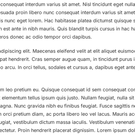
nsequat interdum varius sit amet. Nisl tincidunt eget nullam
esuada proin libero nunc consequat interdum varius sit ame
is nunc eget lorem. Hac habitasse platea dictumst quisque sa
n est ante in nibh mauris. Quis blandit turpis cursus in hac h
 eros donec ac odio tempor orci dapibus.
ipiscing elit. Maecenas eleifend velit at elit aliquet euismo
tpat hendrerit. Cras semper augue quam, in tincidunt purus i
io arcu. In orci tellus, sodales et cursus a, dapibus eget an
am leo pretium eu. Quisque consequat id sem consequat conv
t elementum tellus ipsum quis justo. Nullam feugiat, nulla sit 
magna. Nunc gravida nibh eu finibus feugiat. Fusce sagittis ne
orci pretium diam, ac porta libero leo vel lacus. Mauris acc
feugiat, vestibulum dictum massa iaculis. Vestibulum venenatis
sectetur. Proin hendrerit placerat dignissim. Lorem ipsum dol