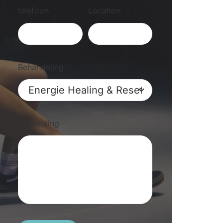
telefoon
Location
Behandeling
Opmerking