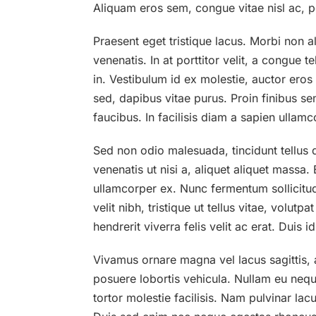
Aliquam eros sem, congue vitae nisl ac, pe
Praesent eget tristique lacus. Morbi non al
venenatis. In at porttitor velit, a congue t
in. Vestibulum id ex molestie, auctor ero
sed, dapibus vitae purus. Proin finibus se
faucibus. In facilisis diam a sapien ullam
Sed non odio malesuada, tincidunt tellus q
venenatis ut nisi a, aliquet aliquet mass
ullamcorper ex. Nunc fermentum sollicitudi
velit nibh, tristique ut tellus vitae, volu
hendrerit viverra felis velit ac erat. Duis 
Vivamus ornare magna vel lacus sagittis, at
posuere lobortis vehicula. Nullam eu nequ
tortor molestie facilisis. Nam pulvinar lac