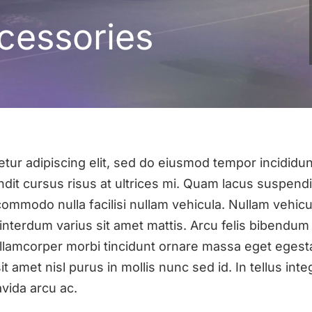
cessories
tur adipiscing elit, sed do eiusmod tempor incididun
dit cursus risus at ultrices mi. Quam lacus suspen
 commodo nulla facilisi nullam vehicula. Nullam vehi
nterdum varius sit amet mattis. Arcu felis bibendum u
ullamcorper morbi tincidunt ornare massa eget egestas
t amet nisl purus in mollis nunc sed id. In tellus int
vida arcu ac.