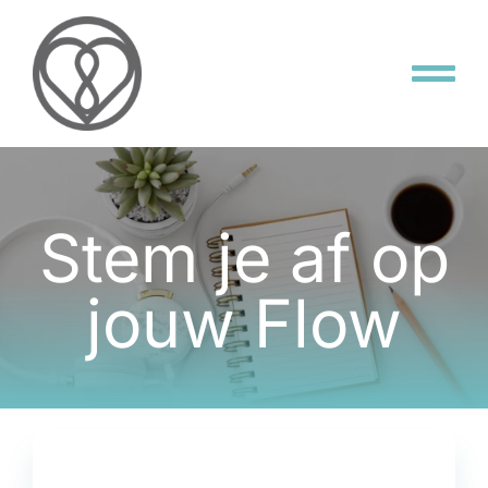
Skip
to
content
Tog
Nav
Flow Home
Aanbod
Stem je af op
jouw Flow
Masterclass
OVER DAVINA
CONTACT