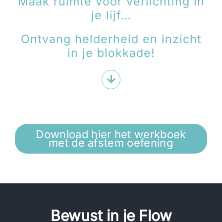
Maak ruimte voor verlichting in
je lijf…
Ontvang helderheid en inzicht
in je blokkade!
Download hier het werkboek
met de afstem oefening
Be
wust in je Flow